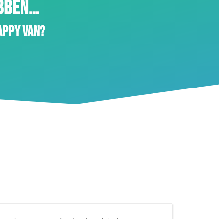
EBBEN…
appy van?