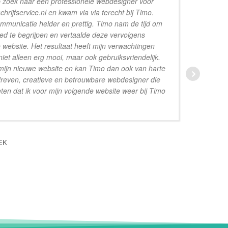
p zoek naar een professionele webdesigner voor
hrijfservice.nl en kwam via via terecht bij Timo.
sa
mmunicatie helder en prettig. Timo nam de tijd om
ve
d te begrijpen en vertaalde deze vervolgens
de
 website. Het resultaat heeft mijn verwachtingen
niet alleen erg mooi, maar ook gebruiksvriendelijk.
t mijn nieuwe website en kan Timo dan ook van harte
dreven, creatieve en betrouwbare webdesigner die
eten dat ik voor mijn volgende website weer bij Timo
EK