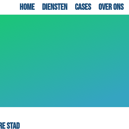
Home
Diensten
Cases
Over ons
re Stad