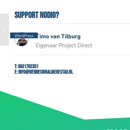
Support nodig?
Singelbuurt Wonen
Timo van Tilburg
WordPress
website
Eigenaar Project Direct
T:
0631762351
E:
info@webdesignalmerestad.nl