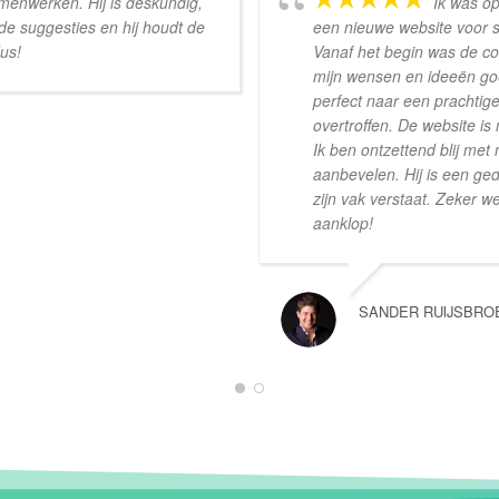
amenwerken. Hij is deskundig,
Ik was o
de suggesties en hij houdt de
een nieuwe website voor sc
dus!
Vanaf het begin was de co
mijn wensen en ideeën goe
perfect naar een prachtige
overtroffen. De website is 
Ik ben ontzettend blij me
aanbevelen. Hij is een ge
zijn vak verstaat. Zeker w
aanklop!
SANDER RUIJSBRO
1
2