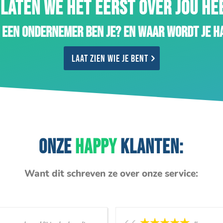
LATEN WE HET EERST OVER JOU H
 een ondernemer ben je? En waar wordt je h
Laat zien wie je bent
ONZE
HAPPY
KLANTEN:
Want dit schreven ze over onze service: