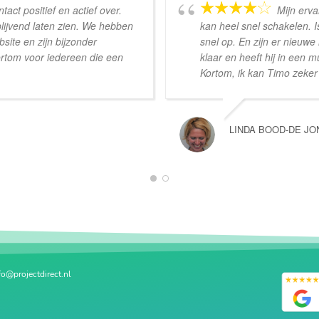
act positief en actief over.
Mijn erva
blijvend laten zien. We hebben
kan heel snel schakelen. I
ite en zijn bijzonder
snel op. En zijn er nieuwe 
ortom voor iedereen die een
klaar en heeft hij in een mu
Kortom, ik kan Timo zeke
LINDA BOOD-DE JO
1
2
fo@projectdirect.nl