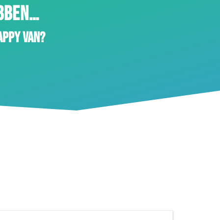
EBBEN…
appy van?