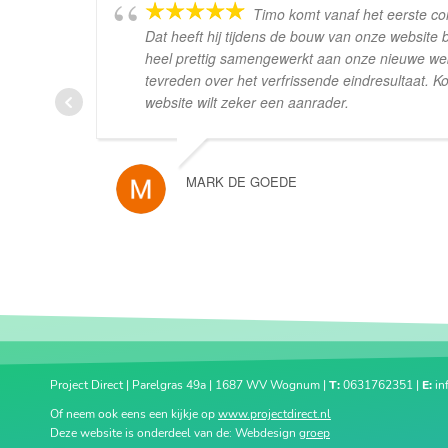
Timo komt vanaf het eerste cont
Dat heeft hij tijdens de bouw van onze website 
heel prettig samengewerkt aan onze nieuwe webs
tevreden over het verfrissende eindresultaat. K
website wilt zeker een aanrader.
MARK DE GOEDE
Project Direct | Parelgras 49a | 1687 WV Wognum |
T:
0631762351 |
E:
in
Of neem ook eens een kijkje op
www.projectdirect.nl
Deze website is onderdeel van de: Webdesign
groep