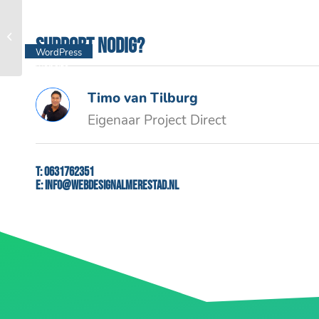
Cupair
Support nodig?
WordPress
website
Timo van Tilburg
Eigenaar Project Direct
T:
0631762351
E:
info@webdesignalmerestad.nl