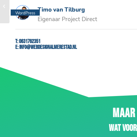
Paramedicare
Timo van Tilburg
WordPress
Eigenaar Project Direct
website
T:
0631762351
E:
info@webdesignalmerestad.nl
MAAR 
Wat voor