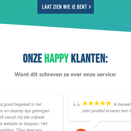
Laat zien wie je bent
ONZE
HAPPY
KLANTEN:
Want dit schreven ze over onze service:
ij goed begeleid in het
Ik bevee
n en daarop tips gekregen
zeer positief ervaren ben
 vanuit mij alle vrijheid
de website te stoppen. Het
achting. Timo heel erg