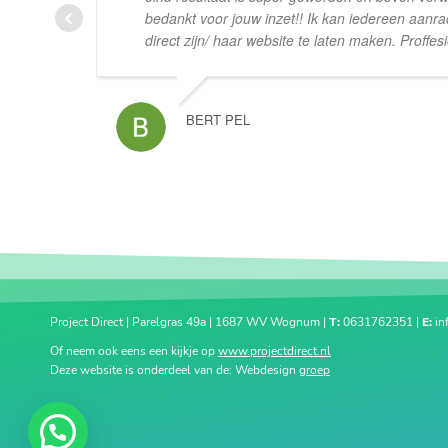
bedankt voor jouw inzet!! Ik kan iedereen aanr
direct zijn/ haar website te laten maken. Proffesi
BERT PEL
Project Direct | Parelgras 49a | 1687 WV Wognum |
T:
0631762351 |
E:
in
Of neem ook eens een kijkje op
www.projectdirect.nl
Deze website is onderdeel van de: Webdesign
groep