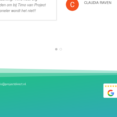
CLAUDIA RAVEN
aden om bij Timo van Project
oneler wordt het niet!!
1
2
fo@projectdirect.nl