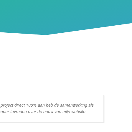
l project direct 100% aan heb de samenwerking als
 super tevreden over de bouw van mijn website
te
id
ef