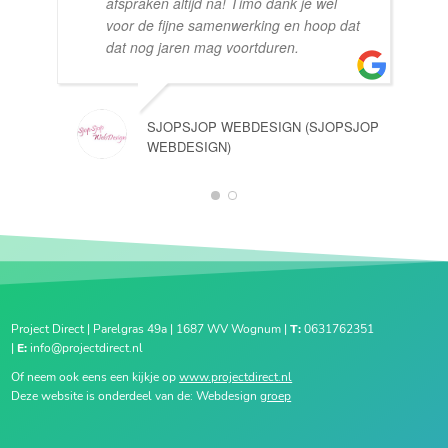
afspraken altijd na! Timo dank je wel
voor de fijne samenwerking en hoop dat
dat nog jaren mag voortduren.
SJOPSJOP WEBDESIGN (SJOPSJOP
WEBDESIGN)
1
2
Project Direct | Parelgras 49a | 1687 WV Wognum |
T:
0631762351
|
E:
info@projectdirect.nl
Of neem ook eens een kijkje op
www.projectdirect.nl
Deze website is onderdeel van de: Webdesign
groep