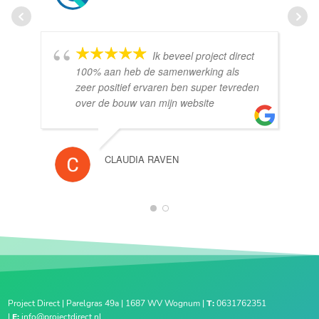
Ik beveel project direct
100% aan heb de samenwerking als
zeer positief ervaren ben super tevreden
over de bouw van mijn website
CLAUDIA RAVEN
1
2
Project Direct | Parelgras 49a | 1687 WV Wognum |
T:
0631762351
|
E:
info@projectdirect.nl