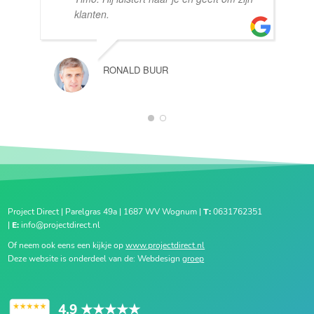
klanten.
RONALD BUUR
1
2
Project Direct | Parelgras 49a | 1687 WV Wognum |
T:
0631762351
|
E:
info@projectdirect.nl
Of neem ook eens een kijkje op
www.projectdirect.nl
Deze website is onderdeel van de: Webdesign
groep
4.9
★★★★★