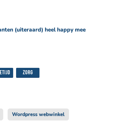
anten (uiteraard) heel happy mee
etijd
Zorg
Wordpress webwinkel