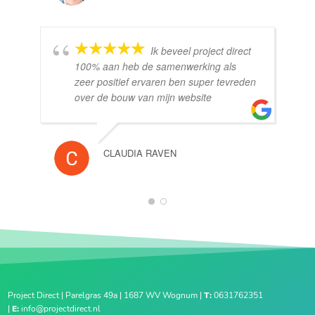
Ik beveel project direct
100% aan heb de samenwerking als
zeer positief ervaren ben super tevreden
over de bouw van mijn website
CLAUDIA RAVEN
1
2
Project Direct | Parelgras 49a | 1687 WV Wognum |
T:
0631762351
|
E:
info@projectdirect.nl