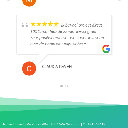
Ik beveel project direct
100% aan heb de samenwerking als
zeer positief ervaren ben super tevreden
over de bouw van mijn website
CLAUDIA RAVEN
1
2
Project Direct | Parelgras 49a | 1687 WV Wognum |
T:
0631762351