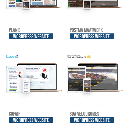
Plan B
Postma Maatwerk
WordPress website
WordPress website
Cupair
SDA Velodromes
WordPress website
WordPress website