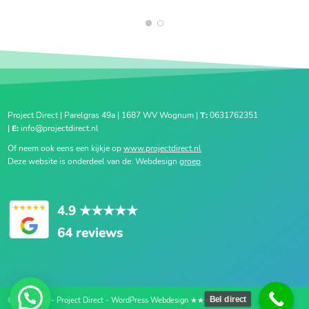
1
2
Project Direct | Parelgras 49a | 1687 WV Wognum |
T:
0631762351
|
E:
info@projectdirect.nl
Of neem ook eens een kijkje op
www.projectdirect.nl
Deze website is onderdeel van de: Webdesign
groep
4.9
★★★★★
64 reviews
Bel direct
© Copyright - Project Direct - WordPress Webdesign ★★★★★