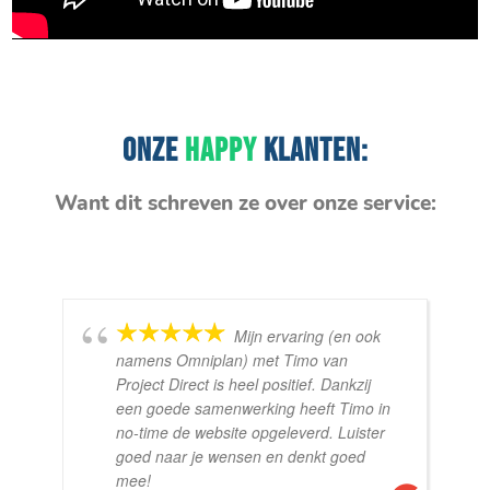
ONZE
HAPPY
KLANTEN:
Want dit schreven ze over onze service:
Mijn ervaring (en ook
namens Omniplan) met Timo van
Project Direct is heel positief. Dankzij
een goede samenwerking heeft Timo in
no-time de website opgeleverd. Luister
goed naar je wensen en denkt goed
mee!