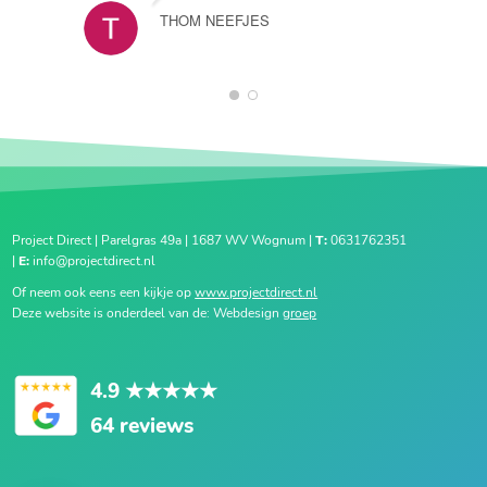
THOM NEEFJES
1
2
Project Direct | Parelgras 49a | 1687 WV Wognum |
T:
0631762351
|
E:
info@projectdirect.nl
Of neem ook eens een kijkje op
www.projectdirect.nl
Deze website is onderdeel van de: Webdesign
groep
4.9
★★★★★
64 reviews