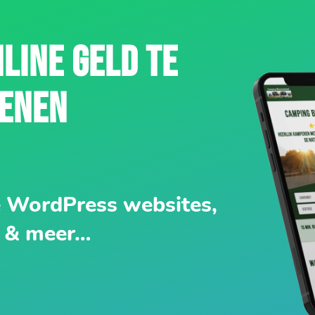
NLINE GELD TE
IENEN
e WordPress websites,
 & meer…