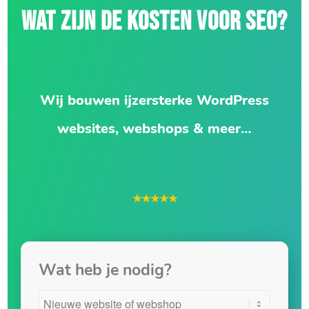
WAT ZIJN DE KOSTEN VOOR SEO?
Wij bouwen ijzersterke WordPress
websites, webshops & meer…
★★★★★
Wat heb je nodig?