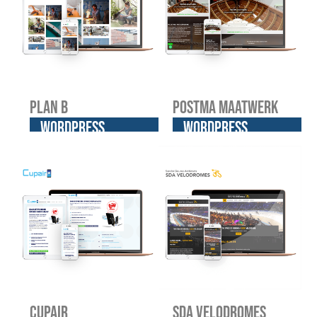
Plan B
Postma Maatwerk
WordPress
WordPress
website
website
Cupair
SDA Velodromes