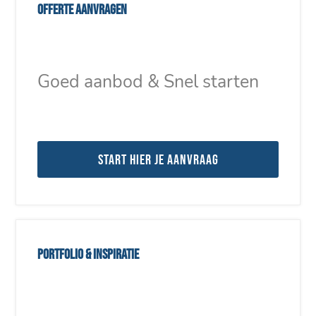
Offerte aanvragen
Goed aanbod & Snel starten
Start hier je aanvraag
Portfolio & inspiratie