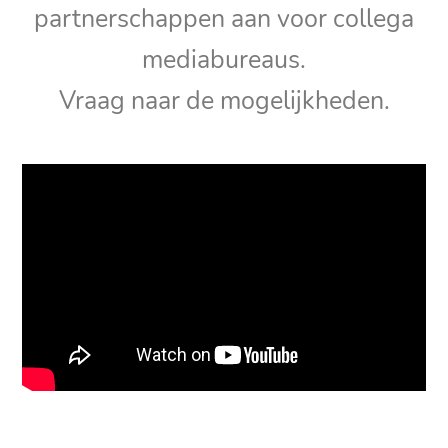
partnerschappen aan voor collega
mediabureaus.
Vraag naar de mogelijkheden.