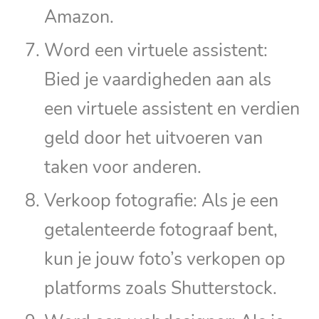
Amazon.
Word een virtuele assistent:
Bied je vaardigheden aan als
een virtuele assistent en verdien
geld door het uitvoeren van
taken voor anderen.
Verkoop fotografie: Als je een
getalenteerde fotograaf bent,
kun je jouw foto’s verkopen op
platforms zoals Shutterstock.