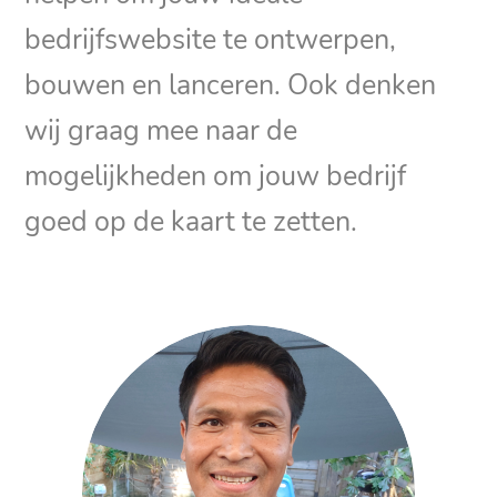
bedrijfswebsite te ontwerpen,
bouwen en lanceren. Ook denken
wij graag mee naar de
mogelijkheden om jouw bedrijf
goed op de kaart te zetten.