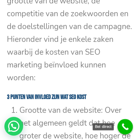
grootte van de website, de
competitie van de zoekwoorden en
de doelstellingen van de campagne.
Hieronder vind je enkele zaken
waarbij de kosten van SEO
marketing beïnvloed kunnen
worden:
3 punten van invloed zijn wat SEO kost
Grootte van de website: Over
het algemeen geldt dat hoe
Bel direct
groter de website, hoe hoger de