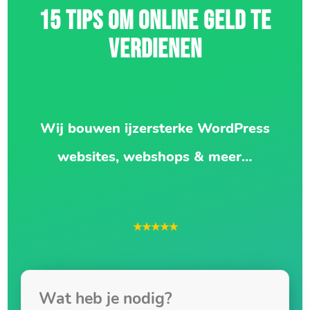
15 TIPS OM ONLINE GELD TE
VERDIENEN
Wij bouwen ijzersterke WordPress
websites, webshops & meer…
★★★★★
Wat heb je nodig?