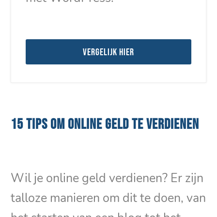
Vergelijk hier
15 TIPS OM ONLINE GELD TE VERDIENEN
Wil je online geld verdienen? Er zijn
talloze manieren om dit te doen, van