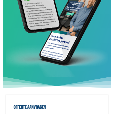
Offerte aanvragen