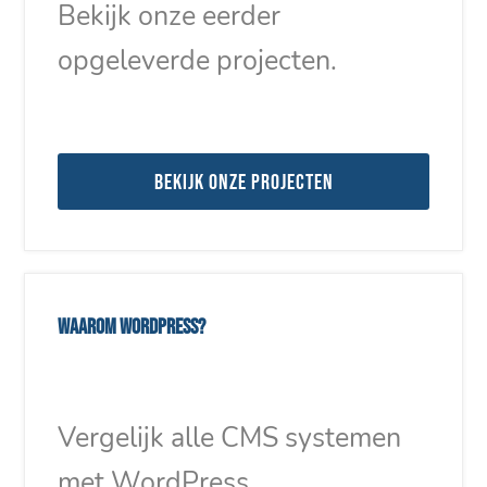
Bekijk onze eerder
opgeleverde projecten.
Bekijk onze projecten
Waarom WordPress?
Vergelijk alle CMS systemen
met WordPress.