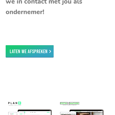
we in contact met jou als
ondernemer!
Laten we afspreken