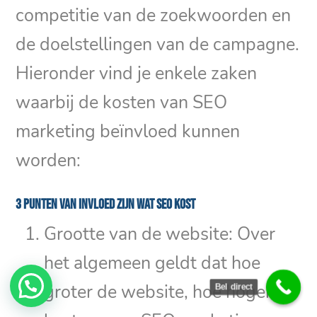
competitie van de zoekwoorden en
de doelstellingen van de campagne.
Hieronder vind je enkele zaken
waarbij de kosten van SEO
marketing beïnvloed kunnen
worden:
3 punten van invloed zijn wat SEO kost
Grootte van de website: Over
het algemeen geldt dat hoe
groter de website, hoe hoger de
Bel direct