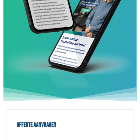
Offerte aanvragen