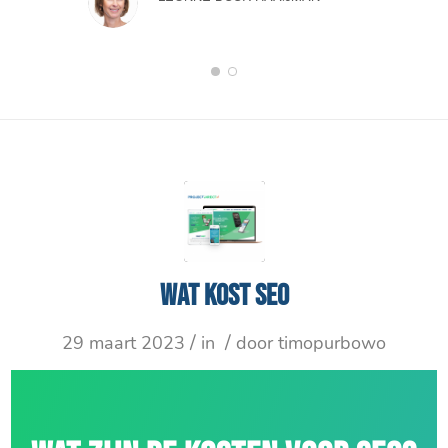
1
2
Wat kost SEO
/
/
29 maart 2023
in
door
timopurbowo