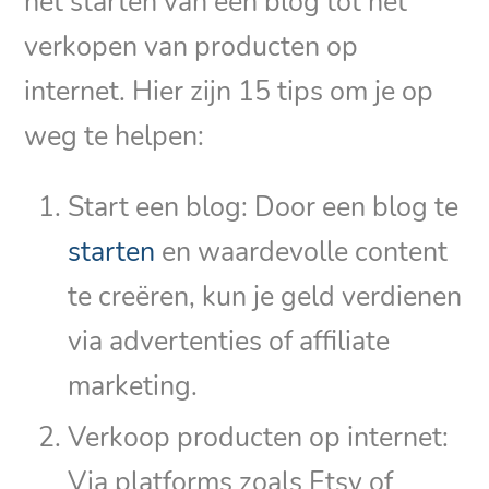
het starten van een blog tot het
verkopen van producten op
internet. Hier zijn 15 tips om je op
weg te helpen:
Start een blog: Door een blog te
starten
en waardevolle content
te creëren, kun je geld verdienen
via advertenties of affiliate
marketing.
Verkoop producten op internet:
Via platforms zoals Etsy of