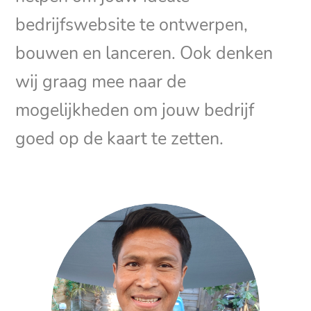
bedrijfswebsite te ontwerpen,
bouwen en lanceren. Ook denken
wij graag mee naar de
mogelijkheden om jouw bedrijf
goed op de kaart te zetten.