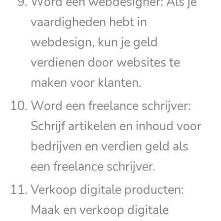
Word een webdesigner: Als je
vaardigheden hebt in
webdesign, kun je geld
verdienen door websites te
maken voor klanten.
Word een freelance schrijver:
Schrijf artikelen en inhoud voor
bedrijven en verdien geld als
een freelance schrijver.
Verkoop digitale producten:
Maak en verkoop digitale