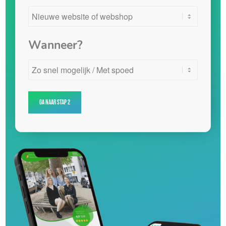
Wanneer?