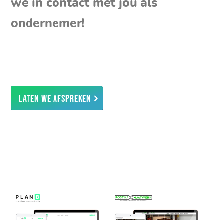
we in contact met jou als
ondernemer!
Laten we afspreken