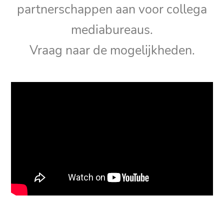
partnerschappen aan voor collega
mediabureaus.
Vraag naar de mogelijkheden.