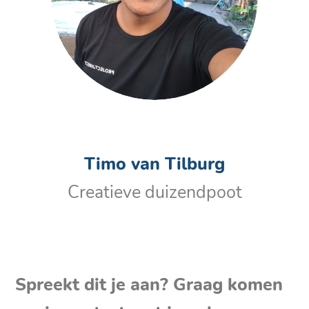
Timo van Tilburg
Creatieve duizendpoot
Spreekt dit je aan? Graag komen