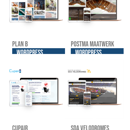
Plan B
Postma Maatwerk
WordPress
WordPress
website
website
Cupair
SDA Velodromes