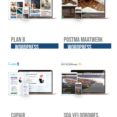
Plan B
Postma Maatwerk
WordPress
WordPress
website
website
Cupair
SDA Velodromes